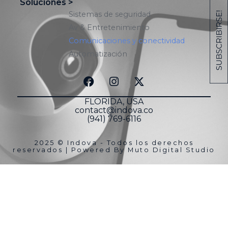
Soluciones >
Sistemas de seguridad
Av & Entretenimiento
Comunicaciones y conectividad
Automatización
FLORIDA, USA
contact@indova.co
(941) 769-6116
2025 © Indova - Todos los derechos
reservados | Powered By
Muto Digital Studio