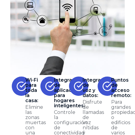
Wi-Fi
Integración
Integración
Puntos
para
de
de
de
toda
aplicaciones
voz y
acceso
la
para
datos:
remoto:
casa:
hogares
Disfrute
Para
inteligentes:
Elimine
de
grandes
las
Controle
llamadas
propieda
zonas
la
de
o
muertas
configuración
voz
edificios
con
de
nítidas
de
una
conectividad
y
varios