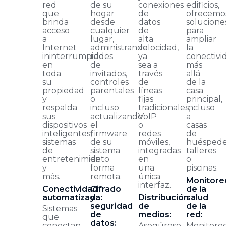
red
de su
conexiones
edificios,
que
hogar
de
ofrecemo
brinda
desde
datos
solucione
acceso
cualquier
de
para
a
lugar,
alta
ampliar
Internet
administrando
velocidad,
la
ininterrumpido
redes
ya
conectivi
en
de
sea a
más
toda
invitados,
través
allá
su
controles
de
de la
propiedad
parentales
líneas
casa
y
o
fijas
principal,
respalda
incluso
tradicionales,
incluso
sus
actualizando
VoIP
a
dispositivos
el
o
casas
inteligentes,
firmware
redes
de
sistemas
de su
móviles,
huéspede
de
sistema
integradas
talleres
entretenimiento
de
en
o
y
forma
una
piscinas.
más.
remota.
única
Monitore
interfaz.
Conectividad
Cifrado
de la
automatizada:
y
Distribución
salud
seguridad
de
de la
Sistemas
de
medios:
red:
que
datos:
conectan
Asegúrese
Monitore