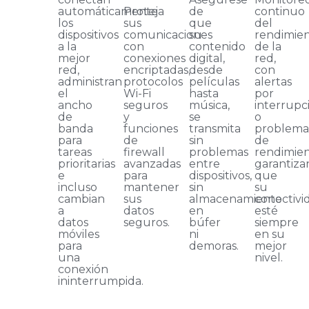
automáticamente
Proteja
de
continuo
los
sus
que
del
dispositivos
comunicaciones
su
rendimie
a la
con
contenido
de la
mejor
conexiones
digital,
red,
red,
encriptadas,
desde
con
administran
protocolos
películas
alertas
el
Wi-Fi
hasta
por
ancho
seguros
música,
interrupc
de
y
se
o
banda
funciones
transmita
problema
para
de
sin
de
tareas
firewall
problemas
rendimien
prioritarias
avanzadas
entre
garantiz
e
para
dispositivos,
que
incluso
mantener
sin
su
cambian
sus
almacenamiento
conectivi
a
datos
en
esté
datos
seguros.
búfer
siempre
móviles
ni
en su
para
demoras.
mejor
una
nivel.
conexión
ininterrumpida.