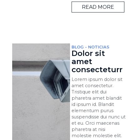
READ MORE
BLOG
-
NOTICIAS
Dolor sit
amet
consecteturr
Lorem ipsum dolor sit
amet consectetur.
Tristique elit dui
pharetra amet blandit
id ipsum id. Blandit
elementum purus
suspendisse dui nunc ut
et eu. Orci maecenas
pharetra at nisi
molestie molestie elit.