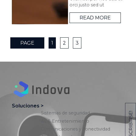
orci justo sed ut
READ MORE
PAGE
1
2
3
Soluciones >
Sistemas de seguridad
Av & Entretenimiento
Comunicaciones y conectividad