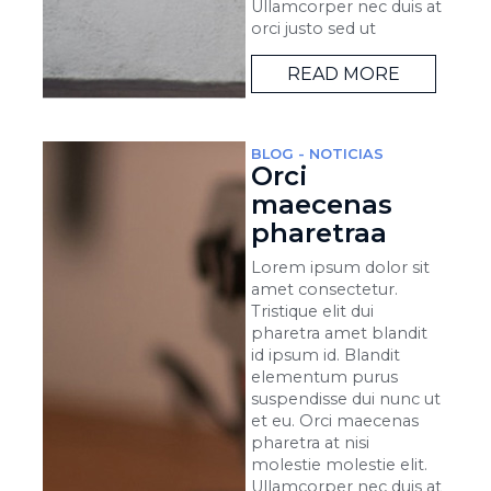
Ullamcorper nec duis at
orci justo sed ut
READ MORE
BLOG
-
NOTICIAS
Orci
maecenas
pharetraa
Lorem ipsum dolor sit
amet consectetur.
Tristique elit dui
pharetra amet blandit
id ipsum id. Blandit
elementum purus
suspendisse dui nunc ut
et eu. Orci maecenas
pharetra at nisi
molestie molestie elit.
Ullamcorper nec duis at